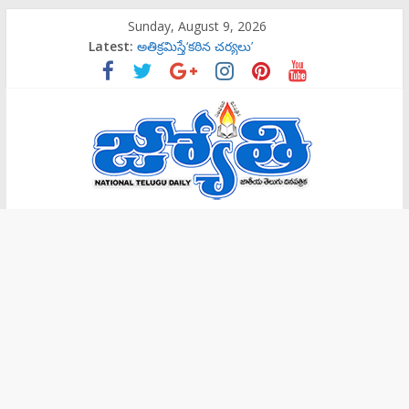
Skip
Sunday, August 9, 2026
to
Latest:
అతిక్రమిస్తే‘కఠిన చర్యలు’
content
బాలల గేయ రచన పోటీలకు ఆహ్వానం
ట్రాప్‌లో పడొద్దు
సిట్‌ విచారణకు పిలిస్తే వెళ్తా: కవిత
‌రాష్ట్రమంతటా‘144 సెక్షన్‌’
Jyothi
Daily
National
Telugu
Daily