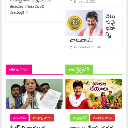
January 2, 2024
ఉదయం 7గంట నుంచి
సాయంత్రి 6
తెలు
గు‘వై
భవా
న్ని
చాటుదాం’..!
December 31, 2023
తెలంగాణ
ఆంధ్రప్రదేశ్
తెలంగాణ
ముఖ్యాంశాలు
ఆంధ్రప్రదేశ్
ముఖ్యాంశాలు
సిట్‌ విచారణకు
బాలల గేయ రచన