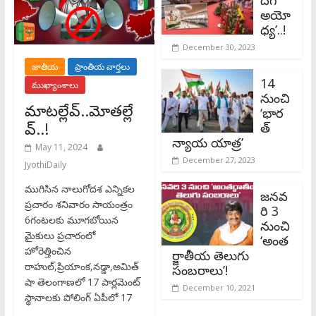
అయో
ధ్య’..!
December 30, 2023
జాతీయ
ప్రాంతీయ వార్తలు
14
ముఖ్యాంశాలు
‌నుంచి
మాటల్లేవ్‌..‌మోతల్లే
‘భార
వ్‌..!
త్‌
‌న్యాయ యాత్ర’
May 11, 2024
December 27, 2023
JyothiDaily
‌ముగిసిన నాలుగోదశ ఎన్నికల
జనవ
ప్రచారం శనివారం సాయంత్రం
రి 3
6గంటలకు మూగబోయిన
నుంచి
మైకులు ప్రచారంలో
‘అంత
హోరెత్తించిన
ర్జాతీయ తెలుగు
రాహుల్‌,‌ప్రియాంక,నడ్డా,అమిత్‌
సంబరాలు’!
‌షా తెలంగాణలో 17 పార్లమెంట్‌
December 10, 2021
‌స్థానాలకు పోలింగ్‌ ఏపీలో 17