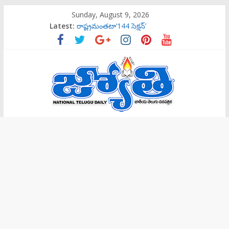
Skip
Sunday, August 9, 2026
to
Latest:
‌రాష్ట్రమంతటా‘144 సెక్షన్‌’
content
బాలల గేయ రచన పోటీలకు ఆహ్వానం
ట్రాప్‌లో పడొద్దు
సిట్‌ విచారణకు పిలిస్తే వెళ్తా: కవిత
సిట్‌ విచారణకు పిలిస్తే వెళ్తా: కవిత
Jyothi
Daily
National
Telugu
Daily