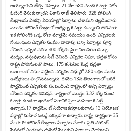
అయ్యాయని తేల్చి చెప్పారు. 21 వేల 680 మంది ఓటర్లు హోం
ఓటింగ్‌ ‌వేసుకున్నారని వికాస్‌ ‌రాజ్‌ ‌తెలిపారు. 328 పోలింగ్‌
‌కేంద్రాలను ఏజెన్సీ ఏరియాల్లో ఏర్పాటు చేశామని వెల్లడించారు.
మూడు పోలింగ్‌ ‌కేంద్రంలో అత్యల్ప ఓటర్లు ఉన్నారని తెలిపారు.
ఇక పోలింగ్‌కి ఒక్క రోజు మాత్రమే సమయం ఉంది. ఎన్నికలకు
సంబంధించి ఎన్నికల సంఘం దాదాపు అన్ని ఏర్పాట్లు పూర్తి
చేసింది. ఇప్పటి వరకు 400 కోట్లకు పైగా విలువగల డబ్బు,
మద్యం, వస్తువులను సీజ్‌ ‌చేసింది. ఎన్నికల నిఘా, భద్రత కోసం
రాష్ట్ర పోలీసులతో పాటు, 175 కంపెనీల కేంద్ర భద్రతా
బలగాలతో నిఘా పెట్టింది. ఎన్నికల విధుల్లో 2.80 లక్షల మంది
ఉద్యోగులు పాల్గొననున్నారు. ఈనెల 13న తెలంగాణలో జరిగే
పార్లమెంట్‌ ఎన్నికలకు సంబంధించి రాష్ట్రంలో అన్ని ఏర్పాట్లు
చేసింది ఎన్నికల కమిషన్‌. ‌రాష్ట్రంలో మొత్తం 3.32 కోట్ల మంది
ఓటర్లు ఉండగా.ఇందులో సగానికి పైగా మహిళా ఓటర్లే
ఉన్నారు.17 పార్లమెం ట్‌ ‌నియోజకవర్గాలకుగాను 13 నియోజక
వర్గాల్లో మహిళ ఓటర్లే ఎక్కువగా ఉన్నారు. రాష్ట్ర వ్యాప్తంగా 35
వేల 809 పోలింగ్‌ ‌కేంద్రాలు ఏర్పాటు చేశారు. ప్రతి పోలింగ్‌
‌స్టేషన్లలో ఎండలను దృష్టిలో పెట్టుకుని ఏర్పాట్లు చేయాలని