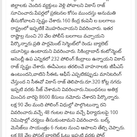
జిల్లాలకు చెందిన వ్యక్తులు వెళ్లి పోవాలని వికాస్‌ ‌రాజ్‌
‌సూచించారు.పేపర్లలో ప్రకటనల కోసం ముందస్తు అనుమతి
తీసుకోవాలని స్పష్టం చేశారు.160 కేంద్ర కంపెనీ ల బలగాలు
రాష్ట్రంలో ఇప్పటికే మొహరించాయని వివరించారు. ఇతర
రాష్టాల్ర నుంచి 20 వేల పోలీస్‌ ‌బలగాలు వచ్చాయని
పేర్కొన్నారు.ప్రతి పార్లమెంట్‌ ‌సెగ్మెంట్‌లో రెండు బ్యాలెట్‌
‌యూనిట్లు ఉంటాయని వివరించారు. సికింద్రాబాద్‌ ‌కంటోన్మెంట్‌
అసెంబ్లీ ఉప ఎన్నికలో 232 పోలింగ్‌ ‌కేంద్రాలు ఉన్నాయని వికాస్‌
‌రాజ్‌ ‌స్పష్టం చేశారు. ఈవీఎంలు తరలించే వాహనాలకు జీపీఎస్‌
ఉం‌టుందని,వాటిని సీఈఓ ఆఫీస్‌ ఎప్పటికప్పుడు మానిటరింగ్‌
‌చేస్తుంద ని సీఈవో వికాస్‌ ‌రాజ్‌ ‌తెలిపారు.రూ.320 కోట్ల నగదు
ఇప్పటి వరకు సీజ్‌ ‌చేశామని వివరించారు.నిబంధనలు అతిక్ర
మించిన వారిపై 8600 కేసులు నమోదు చేశారని పేర్కొన్నారు.
లక్ష 90 వేల మంది పోలింగ్‌ ‌విధుల్లో పాల్గొంటున్నా రని
వివరించారు.వచ్చే 48 గంటల పాటు వచ్చే ఫిర్యాదులపై 100
నిమిషాల్లో చర్యలు తీసుకుంటామని వివరించారు. బల్క్
‌మెసేజ్‌లు సాయంత్రం 6 గంటల నుంచి ఆపాలని తేల్చి చెప్పారు.
లక్ష 88 వేల పోస్టల్‌ ‌బ్యాలెట్‌ ఓట్లు ఇప్పటి వరకు పోల్‌