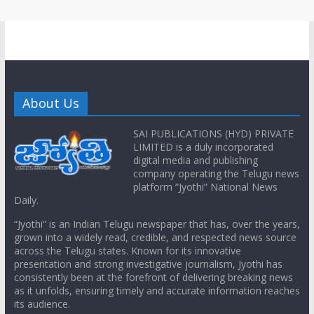
About Us
SAI PUBLICATIONS (HYD) PRIVATE
LIMITED is a duly incorporated
digital media and publishing
company operating the Telugu news
platform “Jyothi” National News
Daily.
“Jyothi” is an Indian Telugu newspaper that has, over the years,
grown into a widely read, credible, and respected news source
across the Telugu states. Known for its innovative
presentation and strong investigative journalism, Jyothi has
consistently been at the forefront of delivering breaking news
as it unfolds, ensuring timely and accurate information reaches
its audience.