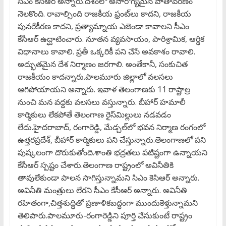
సీఎం కేసీఆర్‌ అన్నారు.దేశంలో అనారోగ్యమైన వాతావరణం
నెలకొంది. రావాల్సింది రాజకీయ ఫ్రంట్‌లు కాదని, రాజకీయ
పునరేకీరణ కాదని, ప్రత్యామ్నాయ ఎజెండా కావాలని సీఎం
కేసీఆర్‌ ఉద్ఘాటించారు. నూతన వ్యవసాయం, పారిశ్రామిక, ఆర్థిక
విధానాలు కావాలి. ప్రతీ ఒక్కరికీ పని చేసే అవకాశం రావాలి.
అద్భుతమైన దేశ నిర్మాణం జరగాలి. అంతేకానీ, సంకుచిత
రాజకీయం కాదన్నారు.పాలమూరు జిల్లాలో వలసలు
ఆగిపోయాయని అన్నారు. ఇవాళ తెలంగాణకు 11 రాష్టాల్ర
నుంచి మన వద్దకు వలసలు వస్తున్నారు. బీహార్‌ ‌హమాలీ
కార్మికులు లేకపోతే తెలంగాణ రైస్‌మిల్లులు నడవడం
లేదు.హైదరాబాద్‌, ‌రంగారెడ్డి, మేడ్చల్‌లో భవన నిర్మాణ రంగంలో
ఉత్తరప్రదేశ్‌, ‌బీహార్‌ ‌కార్మికులు పని చేస్తున్నారు.తెలంగాణలో పని
పుష్కలంగా దొరుకుతోంది.శాంతి భద్రతలు పటిష్టంగా ఉన్నాయని
కేసీఆర్‌ ‌స్పష్టం చేశారు.తెలంగాణ రాష్ట్రంలో అవినీతికి
తావులేకుండా పాలన సాగిస్తున్నామని సిఎం కెసిఆర్‌ అన్నారు.
అవినీతి మంత్రులు లేరని సీఎం కేసీఆర్‌ అన్నారు. అవినీతి
రహితంగా,చిత్తశుద్ధితో ప్రణాళికబద్ధంగా ముందుకెళ్తున్నామని
తెలిపారు.పాలమూరు-రంగారెడ్డిని పూర్తి చేసుకుంటే రాష్ట్రం