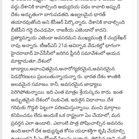
వద్దు.దేశానికి కావాల్సింది అభ్యుదయ పథం కావాలి.అప్పుడే
దేశం అద్భుతంగా బాగుపడతది. ఉజ్వలమైన భారత్‌
‌తయారవుతోంది అని కేసీఆర్‌ ‌పేర్కొన్నారు. దేశానికి కావాల్సింది
బీజేపీని గద్దె దించడమో, రాజకీయ ఎజెండానో కాదని..
ప్రత్యామ్నాయ ఎజెండా అవసరమని ముఖ్యమంత్రి కే చంద్రశేఖర్‌
‌రావు అన్నారు. టీఆర్‌ఎస్‌ 21‌వ ఆవిర్భావ వేడుకల్లో భాగంగా
హైదరాబాద్‌ ‌హెచ్‌సీసీలో జరిగిన ప్లీనరీ సమావేశంలో ఆయన
మాట్లాడుతూ..దేశంలో
జాడ్యాలు,అవాంఛితమైన,అనారోగ్యకరమైన,అవసరమైన
పెడధోరణులు ప్రబలుతున్నాయన్నా రు. భారత దేశం శాంతికి
అలవమైన సమాజం. కానీ, అవసరమైన జాఢ్యాలు
పెరిగిపోతున్నాయి. ఇది ఎంత మాత్రం శ్రేయస్కరం కాదు. ఇంత
అద్భుతమైన దేశంలో సంకుచిత, ఇరుకైన విధానాలు..దేశ
గరిమకు గొడ్డలి పెట్టుగా పరిణమిస్తున్నాయి. మంచి మార్గాలు
కనిపించడం లేదు.అందుకే ఒక రాష్ట్రంగా ఏం చేయాలో, మన
ప్రవర్తన ఎలా ఉండాలి.. ఎలాంటి పాత్ర పోషించాల్సిన అవసరం
ఉంది.అలాగే దేశ అభ్యున్నత కోసం యధాశక్తిగా కృషి చేయాల్సి
ఉంటుందని సీఎం కేసీఆర్‌ ‌పిలుపు ఇచ్చారు. తెలిసిన దాని చుట్టే