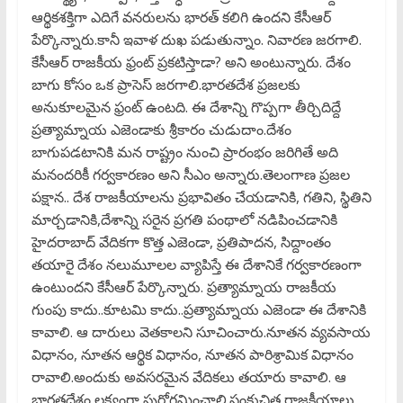
ఆర్థికశక్తిగా ఎదిగే వనరులను భారత్‌ ‌కలిగి ఉందని కేసీఆర్‌
‌పేర్కొన్నారు.కానీ ఇవాళ దుఖ పడుతున్నాం. నివారణ జరగాలి.
కేసీఆర్‌ ‌రాజకీయ ఫ్రంట్‌ ‌ప్రకటిస్తాడా? అని అంటున్నారు. దేశం
బాగు కోసం ఒక ప్రాసెస్‌ ‌జరగాలి.భారతదేశ ప్రజలకు
అనుకూలమైన ఫ్రంట్‌ ఉం‌టది. ఈ దేశాన్ని గొప్పగా తీర్చిదిద్దే
ప్రత్యామ్నాయ ఎజెండాకు శ్రీకారం చుడుదాం.దేశం
బాగుపడటానికి మన రాష్ట్రం నుంచి ప్రారంభం జరిగితే అది
మనందరికీ గర్వకారణం అని సీఎం అన్నారు.తెలంగాణ ప్రజల
పక్షాన.. దేశ రాజకీయాలను ప్రభావితం చేయడానికి, గతిని, స్థితిని
మార్చడానికి,దేశాన్ని సరైన ప్రగతి పంథాలో నడిపించడానికి
హైదరాబాద్‌ ‌వేదికగా కొత్త ఎజెండా, ప్రతిపాదన, సిద్దాంతం
తయారై దేశం నలుమూలల వ్యాపిస్తే ఈ దేశానికే గర్వకారణంగా
ఉంటుందని కేసీఆర్‌ ‌పేర్కొన్నారు. ప్రత్యామ్నాయ రాజకీయ
గుంపు కాదు..కూటమి కాదు..ప్రత్యామ్నాయ ఎజెండా ఈ దేశానికి
కావాలి. ఆ దారులు వెతకాలని సూచించారు.నూతన వ్యవసాయ
విధానం, నూతన ఆర్థిక విధానం, నూతన పారిశ్రామిక విధానం
రావాలి.అందుకు అవసరమైన వేదికలు తయారు కావాలి. ఆ
భారతదేశం లక్ష్యంగా పురోగమించాలి.సంకుచిత రాజకీయాలు