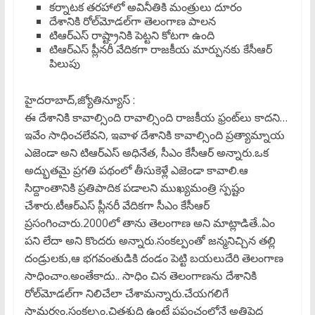
కర్నాటక తరహాలో అవినీతికి మంత్రులు దూరం
దేశానికి రోల్‌మోడల్‌గా తెలంగాణ పాలన
టిఆర్‌ఎస్‌ ‌రాష్ట్రానికి పెట్టని కోటగా ఉంది
టిఆర్‌ఎస్‌ ‌ప్లీనరీ వేదికగా రాజకీయ మార్పునకు కేసీఆర్‌
‌పిలుపు
హైదరాబాద్‌,‌జ్యోతిన్యూస్‌ :
ఈ ‌దేశానికి కావాల్సింది రావాల్సింది రాజకీయ ఫ్రంట్‌లు కాదని…
ఇవేం సాధించలేవని, ఇవాళ దేశానికి కావాల్సింది ప్రత్యామ్నాయ
ఎజెండా అని టిఆర్‌ఎస్‌ అధినేత, సీఎం కేసీఆర్‌ అన్నారు.ఒక
అద్భుతమై ప్రగతి పథంలో తీసుకెళ్లే ఎజెండా కావాలి.ఆ
సిద్దాంతానికి ప్రతిపాదిక పడాలని ముఖ్యమంత్రి స్పష్టం
చేశారు.టీఆర్‌ఎస్‌ ‌ప్లీనరీ వేదికగా సీఎం కేసీఆర్‌
‌ప్రసంగించారు.2000లో తాను తెలంగాణ అని మాట్లాడితే..ఏం
పని లేదా అని కొందరు అన్నారు.సంకల్పంతో జన్మనిచ్చిన తల్లి
దండ్రులకు,ఆ భగవంతుడికి దండం పెట్టి బయలుదేరి తెలంగాణ
సాధించాం.అంతేకాదు.. సాధిం చిన తెలంగాణను దేశానికి
రోల్‌మోడల్‌గా నిలిచేలా చేశామన్నారు.చేయగలిగే
సామర్థ్యం,సంకల్పం,చిత్తశుద్ధి ఉంటే ప్రపంచంలోనే అతిపెద్ద