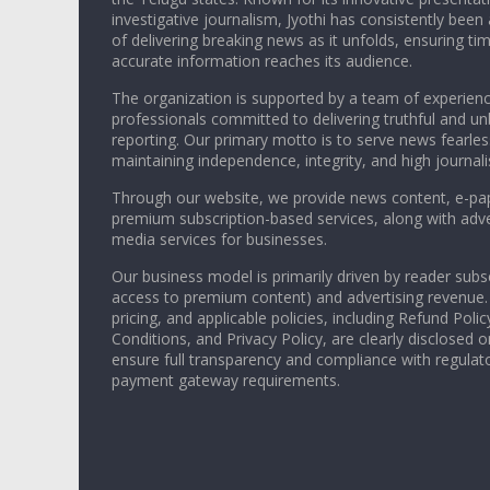
investigative journalism, Jyothi has consistently been 
of delivering breaking news as it unfolds, ensuring ti
accurate information reaches its audience.
The organization is supported by a team of experien
professionals committed to delivering truthful and u
reporting. Our primary motto is to serve news fearless
maintaining independence, integrity, and high journali
Through our website, we provide news content, e-pa
premium subscription-based services, along with adve
media services for businesses.
Our business model is primarily driven by reader subsc
access to premium content) and advertising revenue. A
pricing, and applicable policies, including Refund Poli
Conditions, and Privacy Policy, are clearly disclosed 
ensure full transparency and compliance with regulat
payment gateway requirements.