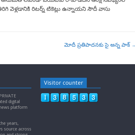
ిగి వెళ్లడానికి రిటర్న్‌ టికెట్లు ఉన్నాయని సౌదీ వాసు
మోదీ ప్రతిపాదనకు సై అన్న పాక్‌
Visitor counter
PRIVATE
ted digital
 news platform
the years,
ws source across
ion and strong