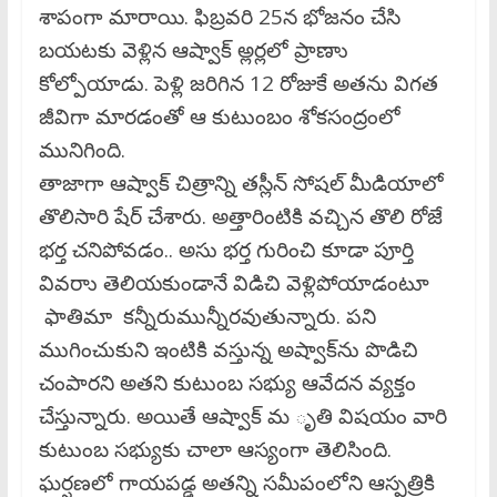
శాపంగా మారాయి. ఫిబ్రవరి 25న భోజనం చేసి
బయటకు వెళ్లిన ఆష్వాక్‌ అ్లర్లలో ప్రాణాు
కోల్పోయాడు. పెళ్లి జరిగిన 12 రోజుకే అతను విగత
జీవిగా మారడంతో ఆ కుటుంబం శోకసంద్రంలో
మునిగింది.
తాజాగా ఆష్వాక్‌ చిత్రాన్ని తస్లీన్‌ సోషల్‌ మీడియాలో
తొలిసారి షేర్‌ చేశారు. అత్తారింటికి వచ్చిన తొలి రోజే
భర్త చనిపోవడం.. అసు భర్త గురించి కూడా పూర్తి
వివరాు తెలియకుండానే విడిచి వెళ్లిపోయాడంటూ
ఫాతిమా కన్నీరుమున్నీరవుతున్నారు. పని
ముగించుకుని ఇంటికి వస్తున్న అష్వాక్‌ను పొడిచి
చంపారని అతని కుటుంబ సభ్యు ఆవేదన వ్యక్తం
చేస్తున్నారు. అయితే ఆష్వాక్‌ మ ృతి విషయం వారి
కుటుంబ సభ్యుకు చాలా ఆస్యంగా తెలిసింది.
ఘర్షణలో గాయపడ్డ అతన్ని సమీపంలోని ఆస్పత్రికి