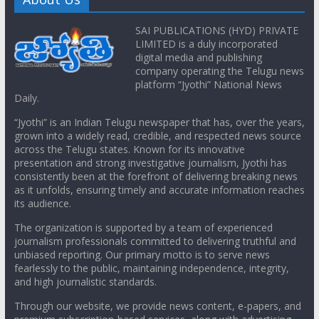
SAI PUBLICATIONS (HYD) PRIVATE
LIMITED is a duly incorporated
digital media and publishing
company operating the Telugu news
platform “Jyothi” National News
Daily.
“Jyothi” is an Indian Telugu newspaper that has, over the years,
grown into a widely read, credible, and respected news source
across the Telugu states. Known for its innovative
presentation and strong investigative journalism, Jyothi has
consistently been at the forefront of delivering breaking news
as it unfolds, ensuring timely and accurate information reaches
its audience.
The organization is supported by a team of experienced
journalism professionals committed to delivering truthful and
unbiased reporting. Our primary motto is to serve news
fearlessly to the public, maintaining independence, integrity,
and high journalistic standards.
Through our website, we provide news content, e-papers, and