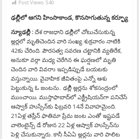
Post Views:
540
ఢల్లీిలో ఆగని హింసాకాండ, కొనసాగుతున్న కర్ఫ్యూ
న్యూఢల్లీి :
దేశ రాజధాని ఢల్లీిలో చోటుచేసుకున్న
అ్లర్లలో మృతిచెందిన వారి సంఖ్య శుక్రవారం నాటికి
42కు చేరింది. పౌరసత్వ సవరణ చట్టానికి వ్యతిరేక,
అనుకూ వర్గా మధ్య చెరేగిన ఈ ఘర్షణలో మృతి
చెందిన వారి వివరాు ఇప్పడిప్పుడే బయటకు
వస్తున్నాయి. వైవాహిక జీవితంపై ఎన్నో ఆశు
పెట్టుకున్న ఓ జంటను.. ఢల్లీి అ్లర్లను శోకసంద్రంలో
ముంచాయి. ముస్తాఫాబాద్‌లో ఎక్ట్రీషియన్‌గా పనిచేసే
ఆష్వాక్‌ హుస్సేన్‌కు ఫిబ్రవరి 14నే వివాహమైంది.
21ఏళ్ల తస్లీన్‌ ఫాతిమా ప్రేమ జంట ఎంతో ఇష్టపడే
వాలెంటైన్స్‌ డే రోజున 22 ఏళ్ల ఆష్వాక్‌ హుస్సేన్‌ను
పెళ్లి చేసుకున్నారు. కానీ సీఏఏ అ్లర్లను వారి పాలిట