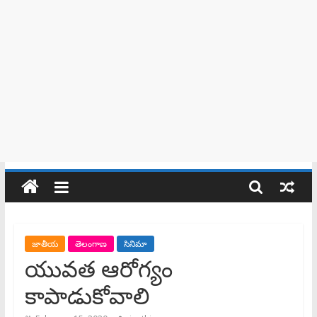
జాతీయ
తెలంగాణ
సినిమా
యువత ఆరోగ్యం
కాపాడుకోవాలి