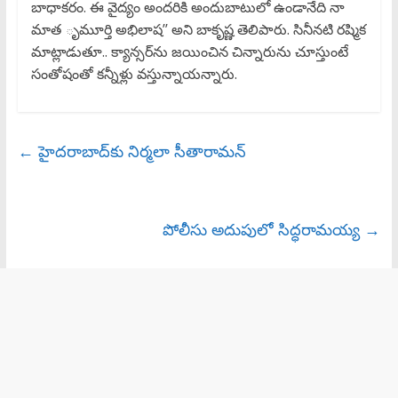
బాధాకరం. ఈ వైద్యం అందరికి అందుబాటులో ఉండానేది నా
మాత ృమూర్తి అభిలాష’’ అని బాకృష్ణ తెలిపారు. సినీనటి రష్మిక
మాట్లాడుతూ.. క్యాన్సర్‌ను జయించిన చిన్నారును చూస్తుంటే
సంతోషంతో కన్నీళ్లు వస్తున్నాయన్నారు.
←
హైదరాబాద్‌కు నిర్మలా సీతారామన్‌
పోలీసు అదుపులో సిద్ధరామయ్య
→