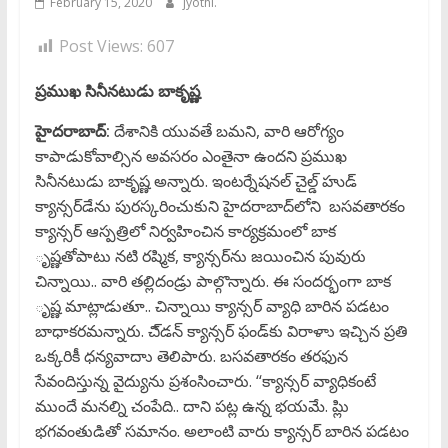
February 15, 2020
jyothi.
Post Views:
607
ప్రముఖ సినీనటుడు బాకృష్ణ
హైదరాబాద్‌:
దేశానికి యువతే బమని, వారి ఆరోగ్యం
కాపాడుకోవాల్సిన అవసరం ఎంతైనా ఉందని ప్రముఖ
సినీనటుడు బాకృష్ణ అన్నారు. ఇంటర్నేషనల్‌ చైల్డ్‌ హుడ్‌
క్యాన్సర్‌డేను పురస్కరించుకుని హైదరాబాద్‌లోని బసవతారకం
క్యాన్సర్‌ ఆస్పత్రిలో నిర్వహించిన కార్యక్రమంలో బాక
ృష్ణతోపాటు నటి రష్మిక, క్యాన్సర్‌ను జయించిన పువురు
చిన్నాయి.. వారి తల్లిదండ్రు పాల్గొన్నారు. ఈ సందర్భంగా బాక
ృష్ణ మాట్లాడుతూ.. చిన్నాయి క్యాన్సర్‌ వ్యాధి బారిన పడటం
బాధాకరమన్నారు. చి్డన్‌ క్యాన్సర్‌ ఫండ్‌కు విరాళాు ఇచ్చిన ప్రతి
ఒక్కరికీ ధన్యవాదాు తెలిపారు. బసవతారకం తరఫున
సేవందిస్తున్న వైద్యును ప్రశంసించారు. ‘‘క్యాన్సర్‌ వ్యాధికంటే
ముందే మనల్ని చంపేది.. దాని పట్ల ఉన్న భయమే. ప్లిు
భగవంతుడితో సమానం. అలాంటి వారు క్యాన్సర్‌ బారిన పడటం